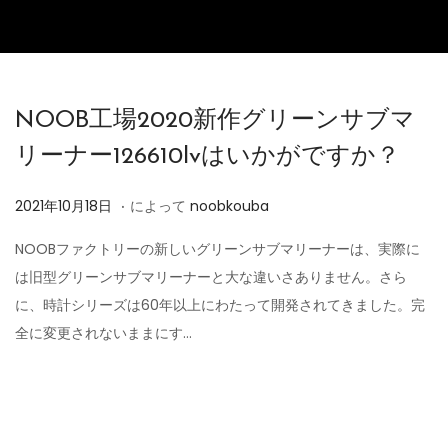
NOOB工場2020新作グリーンサブマ
リーナー126610lvはいかがですか？
.
投
2
2021年10月18日
によって
noobkouba
稿
0
NOOBファクトリーの新しいグリーンサブマリーナーは、実際に
日
2
は旧型グリーンサブマリーナーと大な違いさありません。さら
4
に、時計シリーズは60年以上にわたって開発されてきました。完
年
全に変更されないままにす…
6
月
7
日