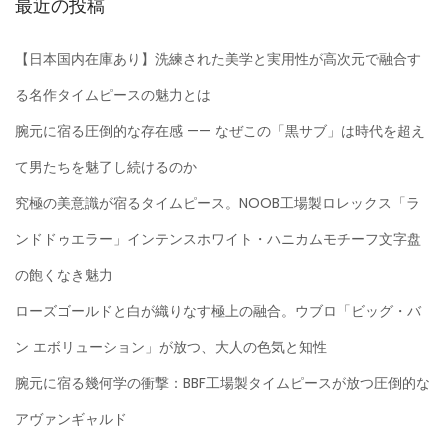
最近の投稿
【日本国内在庫あり】洗練された美学と実用性が高次元で融合す
る名作タイムピースの魅力とは
腕元に宿る圧倒的な存在感 —— なぜこの「黒サブ」は時代を超え
て男たちを魅了し続けるのか
究極の美意識が宿るタイムピース。NOOB工場製ロレックス「ラ
ンドドゥエラー」インテンスホワイト・ハニカムモチーフ文字盘
の飽くなき魅力
ローズゴールドと白が織りなす極上の融合。ウブロ「ビッグ・バ
ン エボリューション」が放つ、大人の色気と知性
腕元に宿る幾何学の衝撃：BBF工場製タイムピースが放つ圧倒的な
アヴァンギャルド