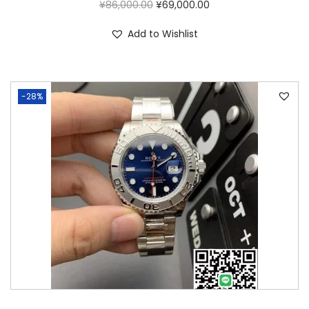
¥
86,000.00
¥
69,000.00
Add to Wishlist
-28%