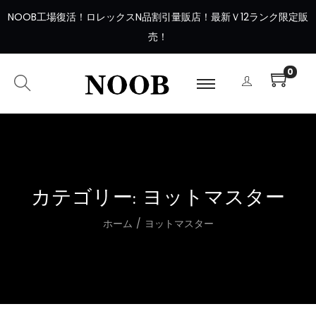
NOOB工場復活
！
ロレックスN品割引量販店！最新Ｖ12ランク限定販
売！
0
カテゴリー:
ヨットマスター
ホーム
/
ヨットマスター