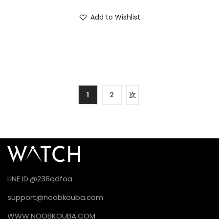
Add to Wishlist
1
2
次
LINE ID:@236qdfoa
support@noobkouba.com
WWW.NOOBKOUBA.COM