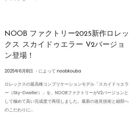
6
月
1
1
NOOB ファクトリー2025新作ロレッ
日
クス スカイドゥエラー V2バージョ
ン登場！
.
投
2
2025年6月8日
によって
noobkouba
稿
0
ロレックスの最高峰コンプリケーションモデル「スカイドゥエラ
日
2
ー（Sky-Dweller）」を、NOOBファクトリーがV2バージョンと
5
して極めて高い完成度で再現しました。最新の改良技術と細部へ
年
のこだわりに…
6
月
8