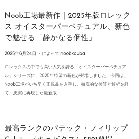
Noob工場最新作｜2025年版ロレック
ス オイスターパーペチュアル、新色
で魅せる「静かなる個性」
.
投
2
2025年6月24日
によって
noobkouba
稿
0
ロレックスの中でも高い人気を誇る「オイスターパーペチュア
日
2
ル」シリーズに、2025年待望の新色が登場しました。今回は、
5
Noob工場がいち早く正規品を入手し、徹底的な検証と解析を経
年
て、忠実に再現した最新版…
6
月
2
4
最高ランクのパテック・フィリップ
日