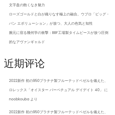
文字盘の飽くなき魅力
ローズゴールドと白が織りなす極上の融合。ウブロ「ビッグ・
バン エボリューション」が放つ、大人の色気と知性
腕元に宿る幾何学の衝撃：BBF工場製タイムピースが放つ圧倒
的なアヴァンギャルド
近期评论
2022新作 初の950プラチナ製フルーテッドベゼルを備えた、
ロレックス「オイスター パーペチュアル デイデイト 40」
に
noobkouba
より
2022新作 初の950プラチナ製フルーテッドベゼルを備えた、