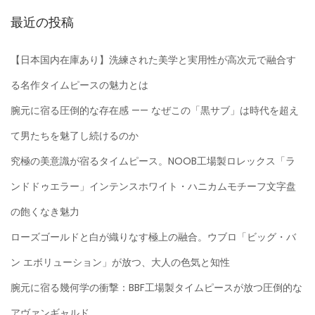
最近の投稿
【日本国内在庫あり】洗練された美学と実用性が高次元で融合す
る名作タイムピースの魅力とは
腕元に宿る圧倒的な存在感 —— なぜこの「黒サブ」は時代を超え
て男たちを魅了し続けるのか
究極の美意識が宿るタイムピース。NOOB工場製ロレックス「ラ
ンドドゥエラー」インテンスホワイト・ハニカムモチーフ文字盘
の飽くなき魅力
ローズゴールドと白が織りなす極上の融合。ウブロ「ビッグ・バ
ン エボリューション」が放つ、大人の色気と知性
腕元に宿る幾何学の衝撃：BBF工場製タイムピースが放つ圧倒的な
アヴァンギャルド