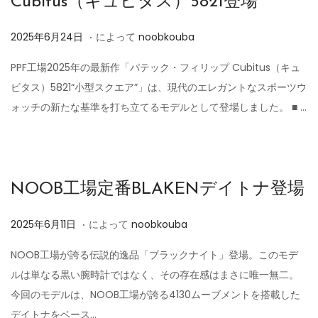
Cubitus（キュビタス）5821登場
.
投
2
2025年6月24日
によって
noobkouba
稿
0
PPF工場2025年の最新作「パテック・フィリップ Cubitus（キュ
日
2
ビタス）5821“小型スクエア”」は、現代のエレガントなスポーツウ
5
ォッチの新たな基準を打ち立てるモデルとして登場しました。 ■ …
年
6
月
2
NOOB工場定番BLAKENデイトナ登場
4
日
.
投
2
2025年6月11日
によって
noobkouba
稿
0
NOOB工場が誇る伝説的逸品「ブラックナイト」登場。このモデ
日
2
ルは単なる黒い腕時計ではなく、その存在感はまさに唯一無二。
5
今回のモデルは、NOOB工場が誇る4130ムーブメントを搭載した
年
デイトナをベース…