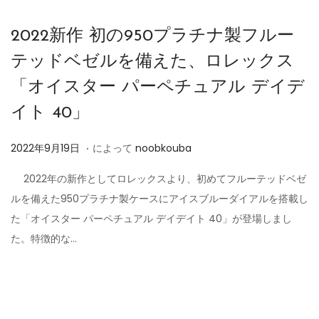
2022新作 初の950プラチナ製フルー
テッドベゼルを備えた、ロレックス
「オイスター パーペチュアル デイデ
イト 40」
.
投
2
2022年9月19日
によって
noobkouba
稿
0
2022年の新作としてロレックスより、初めてフルーテッドベゼ
日
2
ルを備えた950プラチナ製ケースにアイスブルーダイアルを搭載し
4
た「オイスター パーペチュアル デイデイト 40」が登場しまし
年
た。特徴的な…
6
月
7
日