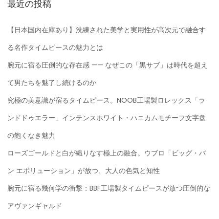
最近の投稿
【日本国内在庫あり】洗練された美学と実用性が高次元で融合す
る名作タイムピースの魅力とは
腕元に宿る圧倒的な存在感 —— なぜこの「黒サブ」は時代を超え
て男たちを魅了し続けるのか
究極の美意識が宿るタイムピース。NOOB工場製ロレックス「ラ
ンドドゥエラー」インテンスホワイト・ハニカムモチーフ文字盘
の飽くなき魅力
ローズゴールドと白が織りなす極上の融合。ウブロ「ビッグ・バ
ン エボリューション」が放つ、大人の色気と知性
腕元に宿る幾何学の衝撃：BBF工場製タイムピースが放つ圧倒的な
アヴァンギャルド