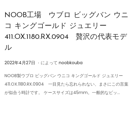
NOOB工場 ウブロ ビッグバン ウニ
コ キングゴールド ジュエリー
411.OX.1180.RX.0904 贅沢の代表モデ
ル
.
投
2
2022年4月27日
によって
noobkouba
稿
0
NOOB製ウブロ ビッグバン ウニコ キングゴールド ジュエリー
日
2
411.OX.1180.RX.0904 一目見たら忘れられない、まさにこの言葉
4
が似合う時計です。 ケースサイズは45mm。一般的なビッ…
年
6
月
7
日