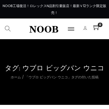
NOOB工場復活
！
ロレックスN品割引量販店！最新Ｖ12ランク限定販
売！
0
タグ:
ウブロ ビッグバン ウニコ
ホーム
/
「ウブロ ビッグバン ウニコ」タグの付いた投稿