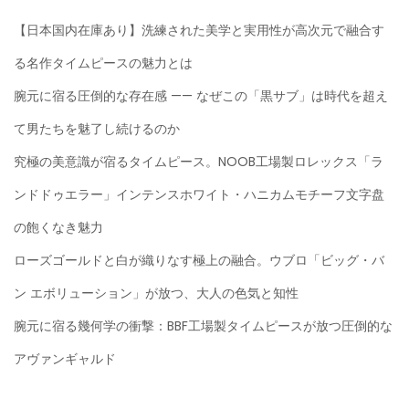
【日本国内在庫あり】洗練された美学と実用性が高次元で融合す
る名作タイムピースの魅力とは
腕元に宿る圧倒的な存在感 —— なぜこの「黒サブ」は時代を超え
て男たちを魅了し続けるのか
究極の美意識が宿るタイムピース。NOOB工場製ロレックス「ラ
ンドドゥエラー」インテンスホワイト・ハニカムモチーフ文字盘
の飽くなき魅力
ローズゴールドと白が織りなす極上の融合。ウブロ「ビッグ・バ
ン エボリューション」が放つ、大人の色気と知性
腕元に宿る幾何学の衝撃：BBF工場製タイムピースが放つ圧倒的な
アヴァンギャルド