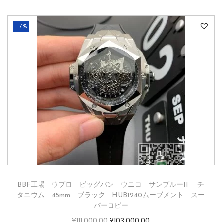
-7%
BBF工場 ウブロ ビッグバン ウニコ サンブルーII チ
タニウム 45mm ブラック HUB1240ムーブメント スー
パーコピー
¥
111,000.00
¥
103,000.00