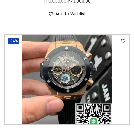
¥
118,000.00
¥
73,000.00
Add to Wishlist
-14%