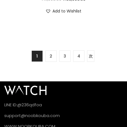
Add to Wishlist
1
2
3
4
次
LINE ID:@236qdfoa
support@noobkouba.com
WWW.NOOBKOUBA.COM