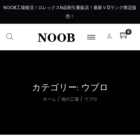
NOOB工場復活
！
ロレックスN品割引量販店！最新Ｖ12ランク限定販
売！
0
カテゴリー:
ウブロ
ホーム
/
他の工場
/
ウブロ