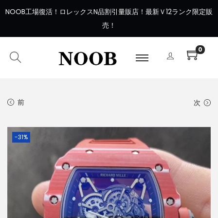
NOOB工場復活
！
ロレックスN品割引量販店！最新Ｖ12ランク限定販
売！
0
前
次
-31%