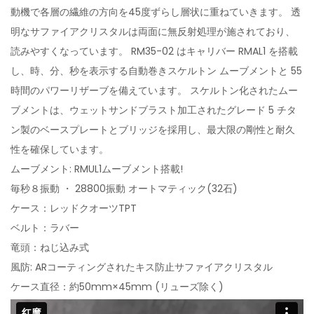
動機で各層の繊維の方向を45度ずらし層状に重ねていきます。 透
明なサフ​​ァイアクリスタルは両面に無反射処理が施されており、
読みやすくなっ­ています。 RM35-02 はキャリバー RMAL1 を搭載
し、時、分、秒を表示する自動巻きスケルトン ムーブメントと 55
時間のパワーリザーブを備えています。 スケルトン化されたムー
ブメントは、ウェットサンドブラスト加工されたグレード 5 チタ
ン製のベースプレートとブリッジを採用し、最大限の剛性と耐久
性を確保していま­す。
ムーブメント: RMUL1ムーブメント搭載!
毎秒８振動 ・ 28800振動 オートマティック(32石)
ケース：レッドクオーツTPT
ベルト：ラバー
竜頭：ねじ込み式
風防: ARコーティングされたキス防止サファイアクリスタル
ケース直径：約
50mm×45mm
(リューズ除く)