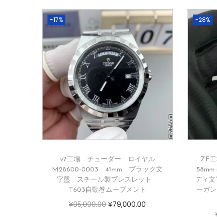
-17%
-28%
v7工場 チューダー ロイヤル
ZF
M28600-0003 41mm ブラック文
58mm
字盤 スチール製ブレスレット
ディ文
T603自動巻ムーブメント
ーガン
¥
95,000.00
¥
79,000.00