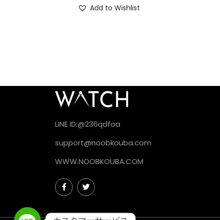
Add to Wishlist
LINE ID:@236qdfoa
support@noobkouba.com
WWW.NOOBKOUBA.COM