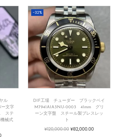
-32%
ヤル
DIF工場 チューダー ブラックベイ
ルバー文字
M7941A1A3NU-0003 41mm グリ
ス ステ
ーン文字盤 スチール製ブレスレッ
き機械式
ト
¥
120,000.00
¥
82,000.00
0