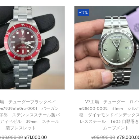
-17%
工場 チューダーブラックベイ
V7工場 チューダー ロイ
 m7939a1a0ru-0001 バーガン
m28600-0002 41mm シ
字盤 ステンレススチール製バ
盤 ダイヤモンドインデック
ディベゼル 39mm スチール
レススチール T603 自動巻
製ブレスレット
ムーブメント
¥
99,000.00
¥
71,000.00
¥
95,000.00
¥
79,000.0