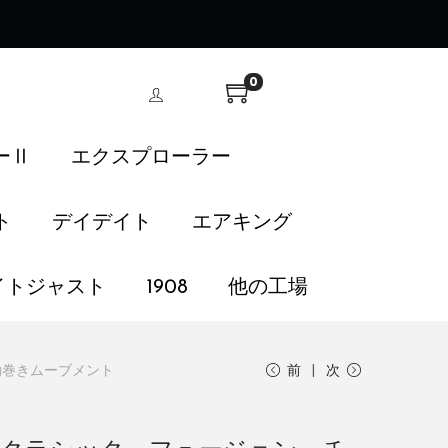
！
0
ーⅡ
エクスプローラー
ト
デイデイト
エアキング
イトジャスト
1908
他の工場
動巻きムーブメント
前
次