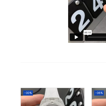
-30%
-36%