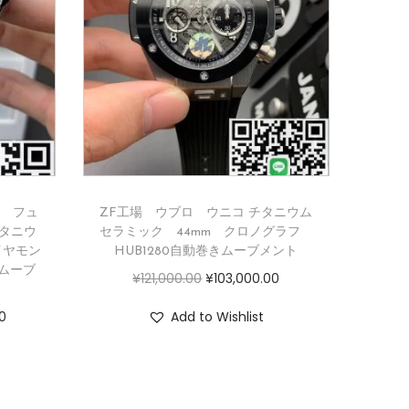
ク フュ
ZF工場 ウブロ ウニコ チタニウム
タニウ
セラミック 44mm クロノグラフ
イヤモン
HUB1280自動巻きムーブメント
きムーブ
¥
121,000.00
¥
103,000.00
0
Add to Wishlist