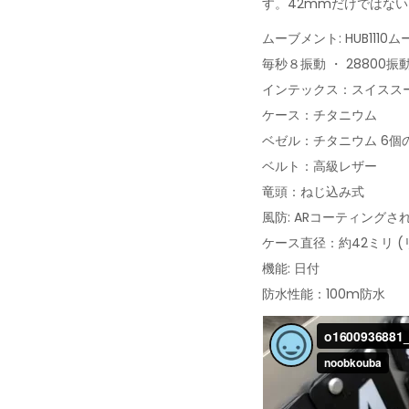
す。42mmだけではない
ムーブメント: HUB1110
毎秒８振動 ・ 28800振
インテックス：スイスス
ケース：チタニウム
ベゼル：チタニウム 6個
ベルト：高級レザー
竜頭：ねじ込み式
風防: ARコーティング
ケース直径：約42ミリ 
機能: 日付
防水性能：100m防水