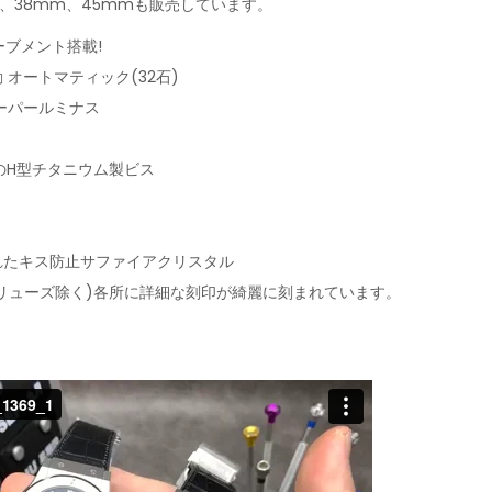
、38mm、45mmも販売しています。
ムーブメント搭載!
動 オートマティック(32石)
ーパールミナス
のH型チタニウム製ビス
されたキス防止サファイアクリスタル
(リューズ除く)各所に詳細な刻印が綺麗に刻まれています。