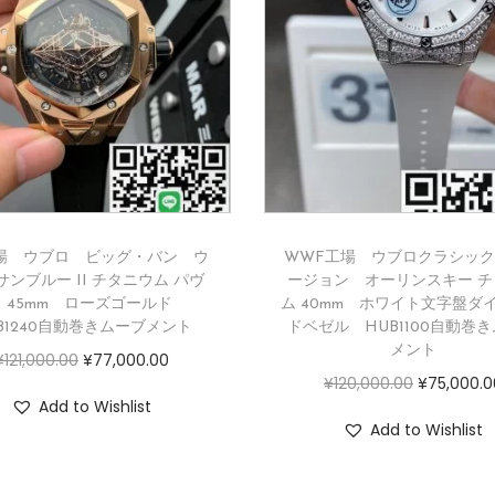
場 ウブロ ビッグ・バン ウ
WWF工場 ウブロクラシッ
サンブルー II チタニウム パヴ
ージョン オーリンスキー チ
 45mm ローズゴールド
ム 40mm ホワイト文字盤ダ
B1240自動巻きムーブメント
ドベゼル HUB1100自動巻
メント
¥
121,000.00
¥
77,000.00
¥
120,000.00
¥
75,000.0
Add to Wishlist
Add to Wishlist