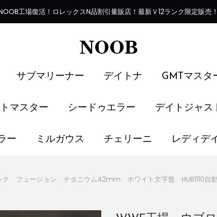
NOOB工場復活
！
ロレックスN品割引量販店！最新Ｖ12ランク限定販売
サブマリーナー
デイトナ
GMTマスタ
トマスター
シードゥエラー
デイトジャス
ラー
ミルガウス
チェリーニ
レディデ
ク フュージョン チタニウム42mm ホワイト文字盤 HUB1110自