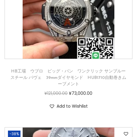
HB工場 ウブロ ビッグ・バン ワンクリック サンブルー
スチール パヴェ 39mmダイヤモンド HUB1710自動巻きム
ーブメント
¥
121,000.00
¥
73,000.00
Add to Wishlist
-38%