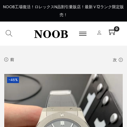
NOOB工場復活
！
ロレックスN品割引量販店！最新Ｖ12ランク限定販
売！
0
前
次
-46%