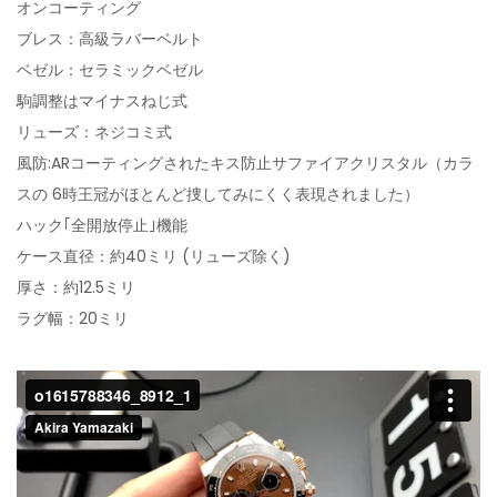
オンコーティング
ブレス：高級ラバーベルト
ベゼル：セラミックベゼル
駒調整はマイナスねじ式
リューズ：ネジコミ式
風防:ARコーティングされたキス防止サファイアクリスタル（カラ
スの 6時王冠がほとんど捜してみにくく表現されました）
ハック｢全開放停止｣機能
ケース直径：約40ミリ (リューズ除く)
厚さ：約12.5ミリ
ラグ幅：20ミリ