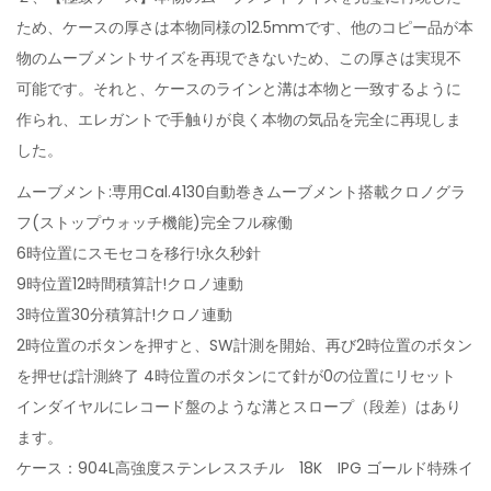
ため、ケースの厚さは本物同様の12.5mmです、他のコピー品が本
物のムーブメントサイズを再現できないため、この厚さは実現不
可能です。それと、ケースのラインと溝は本物と一致するように
作られ、エレガントで手触りが良く本物の気品を完全に再現しま
した。
ムーブメント:専用Cal.4130自動巻きムーブメント搭載クロノグラ
フ(ストップウォッチ機能)完全フル稼働
6時位置にスモセコを移行!永久秒針
9時位置12時間積算計!クロノ連動
3時位置30分積算計!クロノ連動
2時位置のボタンを押すと、SW計測を開始、再び2時位置のボタン
を押せば計測終了 4時位置のボタンにて針が0の位置にリセット
インダイヤルにレコード盤のような溝とスロープ（段差）はあり
ます。
ケース：904L高強度ステンレススチル 18K IPG ゴールド特殊イ