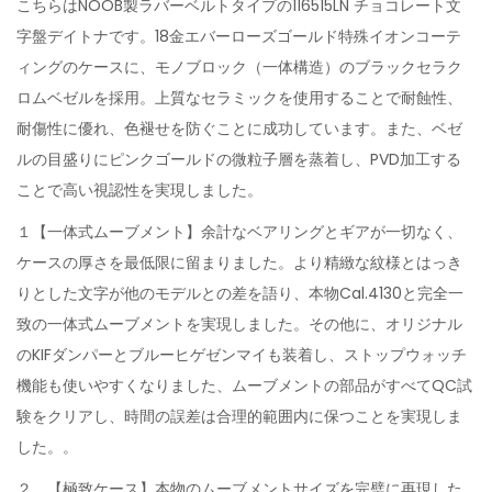
こちらはNOOB製ラバーベルトタイプの116515LN チョコレート文
字盤デイトナです。18金エバーローズゴールド特殊イオンコーテ
ィングのケースに、モノブロック（一体構造）のブラックセラク
ロムベゼルを採用。上質なセラミックを使用することで耐蝕性、
耐傷性に優れ、色褪せを防ぐことに成功しています。また、ベゼ
ルの目盛りにピンクゴールドの微粒子層を蒸着し、PVD加工する
ことで高い視認性を実現しました。
１【一体式ムーブメント】余計なベアリングとギアが一切なく、
ケースの厚さを最低限に留まりました。より精緻な紋様とはっき
りとした文字が他のモデルとの差を語り、本物Cal.4130と完全一
致の一体式ムーブメントを実現しました。その他に、オリジナル
のKIFダンパーとブルーヒゲゼンマイも装着し、ストップウォッチ
機能も使いやすくなりました、ムーブメントの部品がすべてQC試
験をクリアし、時間の誤差は合理的範囲内に保つことを実現しま
した。。
２、【極致ケース】本物のムーブメントサイズを完璧に再現した