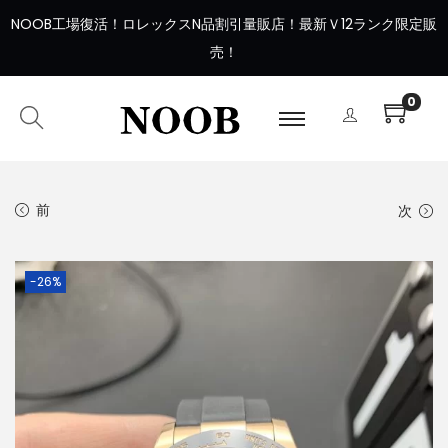
NOOB工場復活
！
ロレックスN品割引量販店！最新Ｖ12ランク限定販
売！
0
前
次
-26%