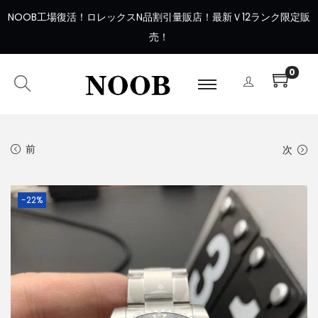
NOOB工場復活
！
ロレックスN品割引量販店！最新Ｖ12ランク限定販
売！
0
前
次
-22%