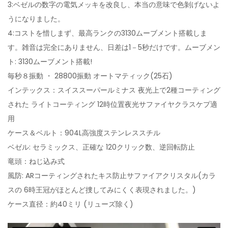
3:ベゼルの数字の電気メッキを改良し、本当の意味で色剝げないよ
うになりました。
4:コストを惜しまず、最高ランクの3130ムーブメント搭載しま
す。雑音は完全にありません、日差は1－5秒だけです。ムーブメン
ト: 3130ムーブメント搭載!
毎秒８振動 ・ 28800振動 オートマティック(25石)
インテックス：スイススーパールミナス 夜光上で2種コーティング
された ライトコーティング 12時位置夜光サファイヤクラスケプ適
用
ケース＆ベルト：904L高強度ステンレススチル
ベゼル: セラミックス、正確な 120クリック数、逆回転防止
竜頭：ねじ込み式
風防: ARコーティングされたキス防止サファイアクリスタル(カラ
スの 6時王冠がほとんど捜してみにくく表現されました。)
ケース直径：約40ミリ (リューズ除く)