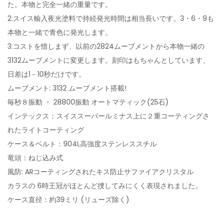
た。本物と完全一緒の重量です。
2:スイス輸入夜光塗料で持続発光時間は相当長いです。3・6・9も
本物と一緒で青色に発光します。
3:コストを惜しまず、以前の2824ムーブメントから本物一緒の
3132ムーブメントに変更します。刻印はもちゃんとしています、
日差は1－10秒だけです。
ムーブメント: 3132 ムーブメント搭載!
毎秒８振動 ・ 28800振動 オートマティック(25石)
インテックス：スイススーパールミナス上に２重コーティングさ
れたライトコーティング
ケース＆ベルト：904L高強度ステンレススチル
竜頭：ねじ込み式
風防: ARコーティングされたキス防止サファイアクリスタル
カラスの 6時王冠がほとんど捜してみにくく表現されました。
ケース直径：約39ミリ (リューズ除く)