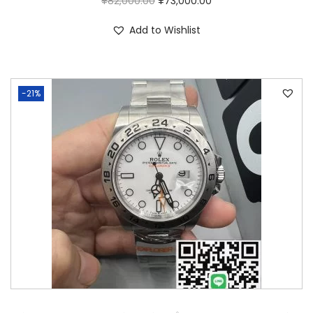
¥
82,000.00
¥
73,000.00
Add to Wishlist
-21%