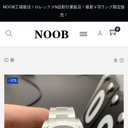
NOOB工場復活
！
ロレックスN品割引量販店！最新Ｖ12ランク限定販
売！
0
前
次
-10%