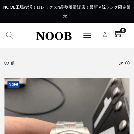
NOOB工場復活
！
ロレックスN品割引量販店！最新Ｖ12ランク限定販
売！
0
前
次
Sale!