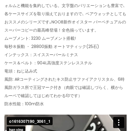
ォルムと機能を集約している。文字盤のバリエーションも豊富で､
各ケースサイズを取り揃えておりますので､ ペアウォッチとしても
おススメのシリーズです｡NOOB新作オイスター パーペチュアルの
スーパーコピーの最高峰登場！全色揃っています。
ムーブメント: 3230 ムーブメント搭載!
毎秒８振動 ・ 28800振動 オートマティック(25石)
インテックス：スイススーパールミナス
ケース＆ベルト：904L高強度ステンレススチル
竜頭：ねじ込み式
風防: ARコーティングされたキス防止サファイアクリスタル、6時
風防ガラス所で王冠マーク付き（肉眼では確認しづらく、横から
ルーペで確認してはじめてわかる印です）
防水性能：100m防水