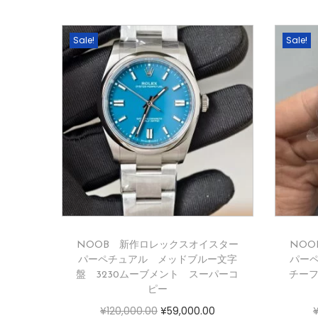
Sale!
Sale!
NOOB 新作ロレックスオイスター
NO
パーペチュアル メッドブルー文字
パー
盤 3230ムーブメント スーパーコ
チーフ
ピー
¥
120,000.00
¥
59,000.00