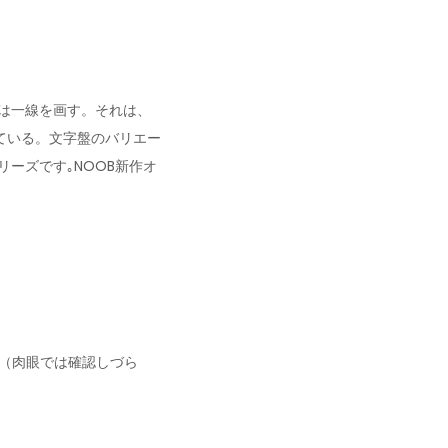
は一線を画す。それは、
ている。文字盤のバリエー
ーズです｡NOOB新作オ
き（肉眼では確認しづら