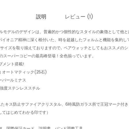
説明
レビュー (1)
アルモデルのデザインは、普遍的かつ個性的なスタイルの象徴として他と
パイオニア精神に深く根付いた、時を超越したフォルムと機能を集約し
サイズを取り揃えておりますので､ ペアウォッチとしてもおススメのシリ
ルのスーパーコピーの最高峰登場！全色揃っています。
ーブメント搭載!
動 オートマティック(25石)
ーパールミナス
高強度ステンレススチル
されたキス防止サファイアクリスタル、6時風防ガラス所で王冠マーク付
してはじめてわかる印です）
OX、国際保証カード、説明書、バンド調整工具