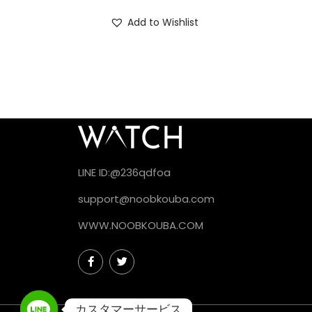
Add to Wishlist
LINE ID:@236qdfoa
support@noobkouba.com
WWW.NOOBKOUBA.COM
カスタマーサービス