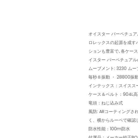
オイスター パーペチュ
ロレックスの起源を成す
ションも豊富で､各ケース
イスター パーペチュア
ムーブメント: 3230 ム
毎秒８振動 ・ 28800振
インテックス：スイスス
ケース＆ベルト：904L
竜頭：ねじ込み式
風防: ARコーティング
く、横からルーペで確認
防水性能：100m防水
付属品：メーカー純正B