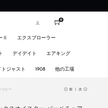
！
0
ーⅡ
エクスプローラー
ト
デイデイト
エアキング
イトジャスト
1908
他の工場
ーコピー
前
次