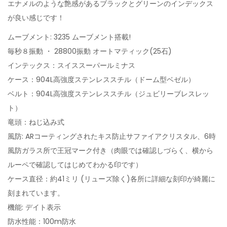
エナメルのような艶感があるブラックとグリーンのインデックス
が良い感じです！
ムーブメント: 3235 ムーブメント搭載!
毎秒８振動 ・ 28800振動 オートマティック(25石)
インテックス：スイススーパールミナス
ケース：904L高強度ステンレススチル（ドーム型ベゼル）
ベルト：904L高強度ステンレススチル（ジュビリーブレスレッ
ト）
竜頭：ねじ込み式
風防: ARコーティングされたキス防止サファイアクリスタル、6時
風防ガラス所で王冠マーク付き（肉眼では確認しづらく、横から
ルーペで確認してはじめてわかる印です）
ケース直径：約41ミリ (リューズ除く)各所に詳細な刻印が綺麗に
刻まれています。
機能: デイト表示
防水性能：100m防水