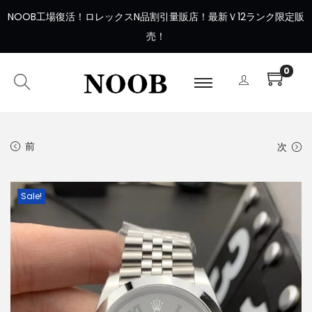
NOOB工場復活
！
ロレックスN品割引量販店！最新Ｖ12ランク限定販
売！
0
前
次
Sale!