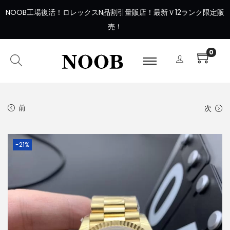
NOOB工場復活
！
ロレックスN品割引量販店！最新Ｖ12ランク限定販
売！
0
前
次
-21%