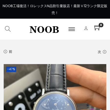
NOOB工場復活
！
ロレックスN品割引量販店！最新Ｖ12ランク限定販
売！
0
前
次
-47%