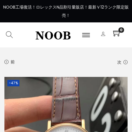
NOOB工場復活
！
ロレックスN品割引量販店！最新Ｖ12ランク限定販
売！
0
前
次
-47%