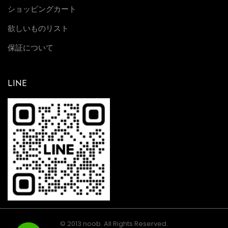
ー
ショッピングカート
パ
欲しいものリスト
ー
保証について
ペ
チ
ュ
LINE
ア
ル
デ
イ
デ
イ
ト
4
0
」
© 2013 noob. All Rights Reserved.