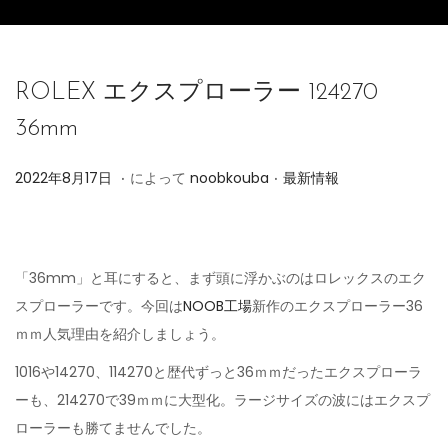
ROLEX エクスプローラー 124270
36mm
.
.
投
投
2
2022年8月17日
によって
noobkouba
最新情報
稿
稿
0
日
日
2
4
「36mm」と耳にすると、まず頭に浮かぶのはロレックスのエク
年
スプローラーです。今回は
NOOB工場
新作のエクスプローラー36
6
ｍｍ人気理由を紹介しましょう。
月
1016や14270、114270と歴代ずっと36ｍｍだったエクスプローラ
7
ーも、214270で39ｍｍに大型化。ラージサイズの波にはエクスプ
日
ローラーも勝てませんでした。