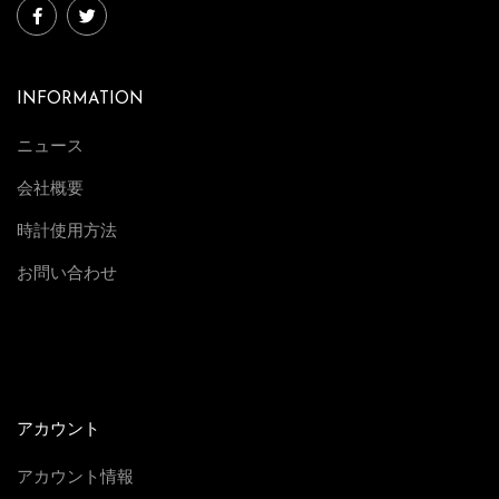
ル
を
備
INFORMATION
え
た
ニュース
、
会社概要
ロ
時計使用方法
レ
ッ
お問い合わせ
ク
ス
「
オ
イ
アカウント
ス
アカウント情報
タ