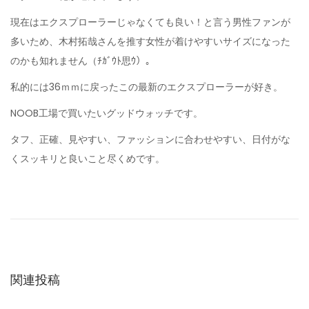
現在はエクスプローラーじゃなくても良い！と言う男性ファンが
多いため、木村拓哉さんを推す女性が着けやすいサイズになった
のかも知れません（ﾁｶﾞｳﾄ思ｳ）。
私的には36ｍｍに戻ったこの最新のエクスプローラーが好き。
NOOB工場で買いたいグッドウォッチです。
タフ、正確、見やすい、ファッションに合わせやすい、日付がな
くスッキリと良いこと尽くめです。
大
人
気
ロ
レ
ッ
関連投稿
ク