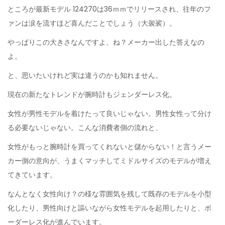
ところが最新モデル 124270は36ｍｍでリリースされ、往年のフ
ァンは涙を流すほど喜んだことでしょう（大袈裟）。
やっぱりこの大きさなんですよ、ね？メーカー出した答えなの
よ。
と、思いたいけれど実は違うのかも知れません。
現在の新たなトレンドが腕時計もジェンダーレス化。
女性が男性モデルを着けたって良いじゃない。男性女性って分け
る必要ないじゃない。こんな消費者側の流れと、
女性がもっと腕時計を買ってくれないと儲からない！と言うメー
カー側の意向が、うまくマッチしてミドルサイズのモデルが増え
てきています。
なんとなく女性向け？の様な雰囲気を残して既存のモデルを小型
化したり、男性向けと謳いながら女性モデルを起用したりと、ボ
ーダーレス化が進んでいます。