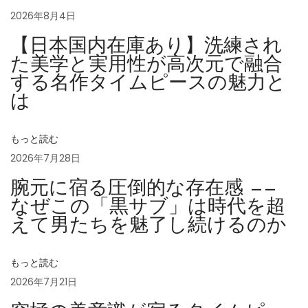
ス
2026年8月4日
デ
【日本国内在庫あり】洗練され
イ
た美学と実用性が高次元で融合
ト
する名作タイムピースの魅力と
ナ
は
の
特
もっと読む
徴
2026年7月28日
2
0
腕元に宿る圧倒的な存在感 ——
2
なぜこの「黒サブ」は時代を超
2
えて男たちを魅了し続けるのか
新
作
もっと読む
初
2026年7月21日
の