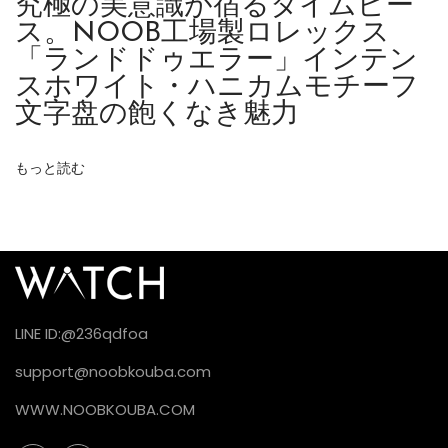
究極の美意識が宿るタイムピー
9
ス。NOOB工場製ロレックス
5
「ランドドゥエラー」インテン
0
スホワイト・ハニカムモチーフ
プ
文字盘の飽くなき魅力
ラ
チ
もっと読む
ナ
製
フ
ル
ー
テ
LINE ID:@236qdfoa
ッ
support@noobkouba.com
ド
ベ
WWW.NOOBKOUBA.COM
ゼ