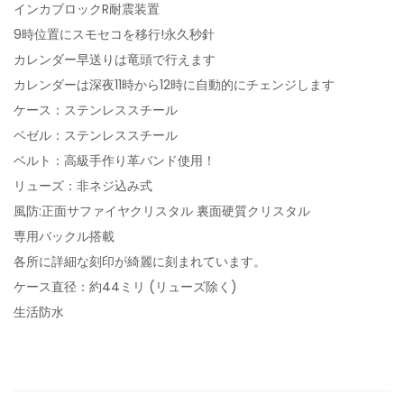
インカブロックR耐震装置
9時位置にスモセコを移行!永久秒針
カレンダー早送りは竜頭で行えます
カレンダーは深夜11時から12時に自動的にチェンジします
ケース：ステンレススチール
ベゼル：ステンレススチール
ベルト：高級手作り革バンド使用！
リューズ：非ネジ込み式
風防:正面サファイヤクリスタル 裏面硬質クリスタル
専用バックル搭載
各所に詳細な刻印が綺麗に刻まれています。
ケース直径：約44ミリ (リューズ除く)
生活防水