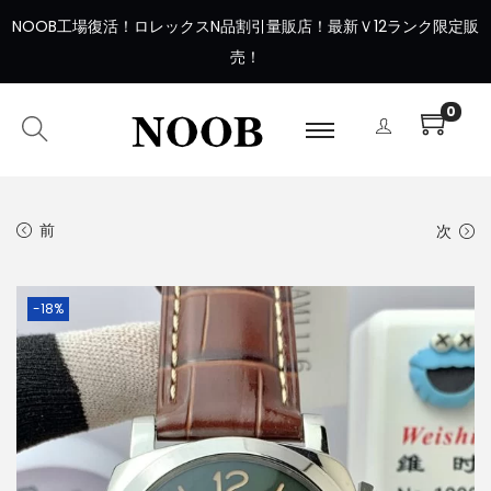
NOOB工場復活
！
ロレックスN品割引量販店！最新Ｖ12ランク限定販
売！
0
前
次
-18%