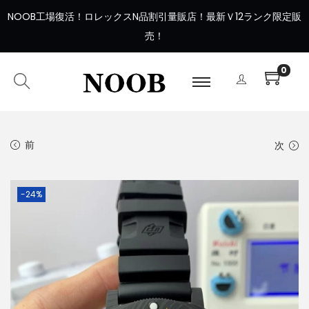
NOOB工場復活
！
ロレックスN品割引量販店！最新Ｖ12ランク限定販
売！
0
前
次
-24%