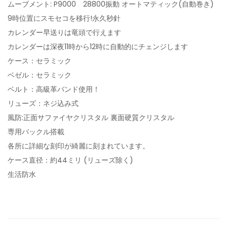
ムーブメント: P9000 28800振動 オートマティック(自動巻き)
9時位置にスモセコを移行!永久秒針
カレンダー早送りは竜頭で行えます
カレンダーは深夜11時から12時に自動的にチェンジします
ケース：セラミック
ベゼル：セラミック
ベルト：高級革バンド使用！
リューズ：ネジ込み式
風防:正面サファイヤクリスタル 裏面硬質クリスタル
専用バックル搭載
各所に詳細な刻印が綺麗に刻まれています。
ケース直径：約44ミリ (リューズ除く)
生活防水