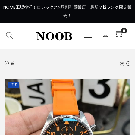
NOOB工場復活
！
ロレックスN品割引量販店！最新Ｖ12ランク限定販
売！
0
前
次
-21%