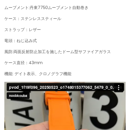
ムーブメント:丹東7750ムーブメント自動巻き
ケース：ステンレススティール
ストラップ：レザー
竜頭：ねじ込み式
風防:両面反射防止加工を施したドーム型サファイアガラス
ケース直径：43
mm
機能: デイト表示、クロノグラフ機能