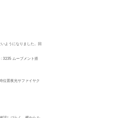
ないようになりました。回
3235 ムーブメント搭
2時位置夜光サファイヤク
は確認しづらく、横からル