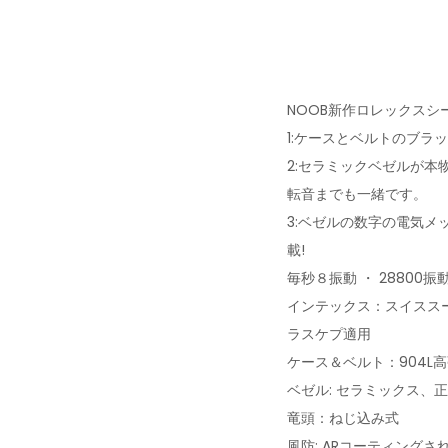
NOOB新作ロレックスシ
1:ケースとベルトのブラ
2:セラミックベゼルが
転音までも一緒です。
3:ベゼルの数字の電気メ
載!
毎秒８振動 ・ 28800振
インテックス：スイススー
ラスケプ適用
ケース＆ベルト：904L
ベゼル: セラミックス、正
竜頭：ねじ込み式
風防: ARコーティング