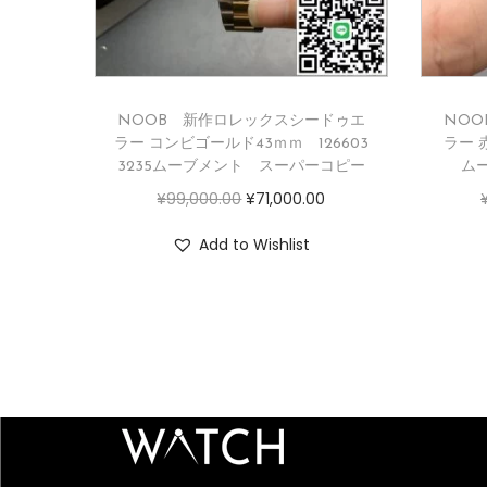
NOOB 新作ロレックスシードゥエ
NO
ラー コンビゴールド43ｍｍ 126603
ラー 赤
3235ムーブメント スーパーコピー
ム
¥
99,000.00
¥
71,000.00
Add to Wishlist