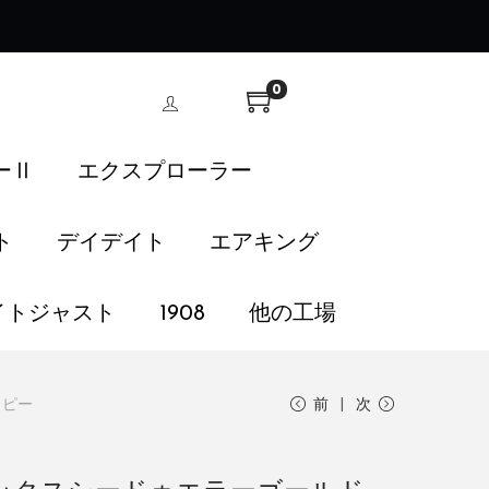
！
0
ーⅡ
エクスプローラー
ト
デイデイト
エアキング
イトジャスト
1908
他の工場
コピー
前
次