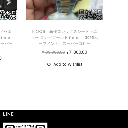
ドゥエ
NOOB 新作ロレックスシードゥエ
4ｍｍ
ラー コンビゴールド41ｍｍ 3235ム
 スーパー
ーブメント スーパーコピー
¥
109,000.00
¥
71,000.00
0
Add to Wishlist
LINE