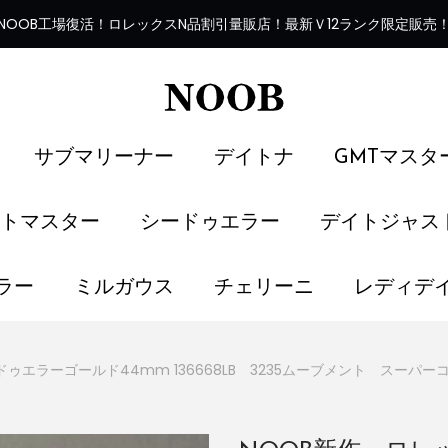
NOOB工場復活
！
ロレックスN品割引量販店！最新Ｖ12ランク限定販売
サブマリーナー
デイトナ
GMTマスタ
トマスター
シードゥエラー
デイトジャス
ラー
ミルガウス
チェリーニ
レディデ
ゥエラーゴールド44mm 136668LB 3235ムーブメント スーパー