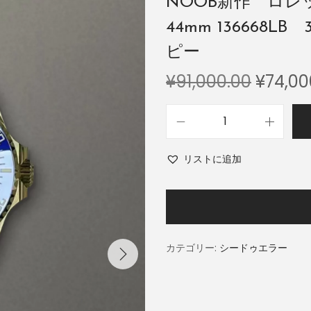
NOOB新作 ロ
44mm 136668
ピー
¥
91,000.00
¥
74,00
リストに追加
カテゴリー:
シードゥエラー