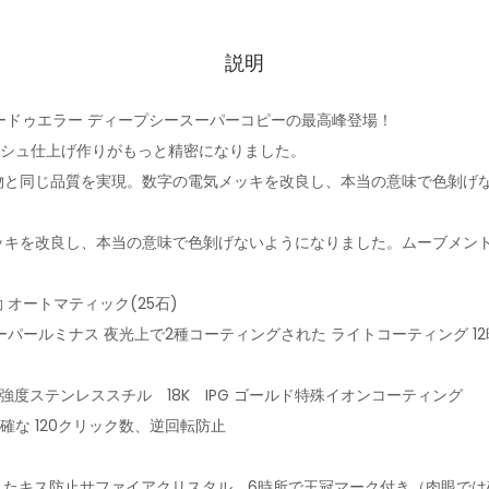
説明
ードゥエラー ディープシースーパーコピーの最高峰登場！
ッシュ仕上げ作りがもっと精密になりました。
本物と同じ品質を実現。数字の電気メッキを改良し、本当の意味で色剝げ
ッキを改良し、本当の意味で色剝げないようになりました。ムーブメント: 
動 オートマティック(25石)
パールミナス 夜光上で2種コーティングされた ライトコーティング 1
高強度ステンレススチル 18K IPG ゴールド特殊イオンコーティング
確な 120クリック数、逆回転防止
されたキス防止サファイアクリスタル 6時所で王冠マーク付き（肉眼で