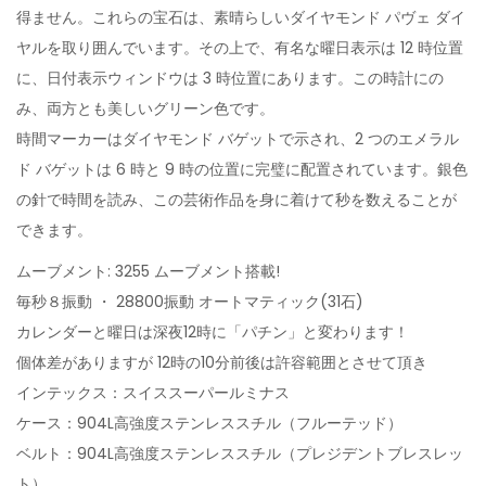
得ません。これらの宝石は、素晴らしいダイヤモンド パヴェ ダイ
ヤルを取り囲んでいます。その上で、有名な曜日表示は 12 時位置
に、日付表示ウィンドウは 3 時位置にあります。この時計にの
み、両方とも美しいグリーン色です。
時間マーカーはダイヤモンド バゲットで示され、2 つのエメラル
ド バゲットは 6 時と 9 時の位置に完璧に配置されています。銀色
の針で時間を読み、この芸術作品を身に着けて秒を数えることが
できます。
ムーブメント: 3255 ムーブメント搭載!
毎秒８振動 ・ 28800振動 オートマティック(31石)
カレンダーと曜日は深夜12時に「パチン」と変わります！
個体差がありますが 12時の10分前後は許容範囲とさせて頂き
インテックス：スイススーパールミナス
ケース：904L高強度ステンレススチル（フルーテッド）
ベルト：904L高強度ステンレススチル（プレジデントブレスレッ
ト）