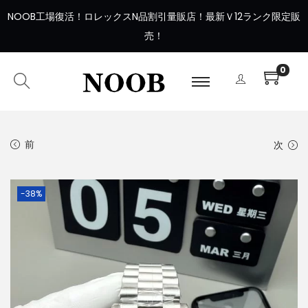
NOOB工場復活
！
ロレックスN品割引量販店！最新Ｖ12ランク限定販
売！
0
前
次
-38%