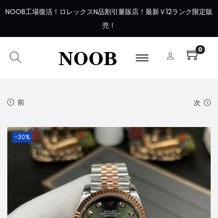
NOOB工場復活
！
ロレックスN品割引量販店！最新Ｖ12ランク限定販
売！
0
前
次
-30%