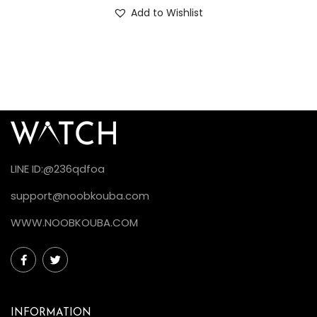
Add to Wishlist
LINE ID:@236qdfoa
support@noobkouba.com
WWW.NOOBKOUBA.COM
INFORMATION