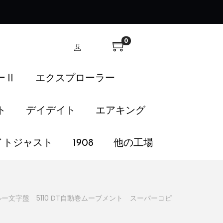
！
0
ーⅡ
エクスプローラー
ト
デイデイト
エアキング
イトジャスト
1908
他の工場
ルー文字盤 5110 DT自動巻ムーブメント スーパーコピ