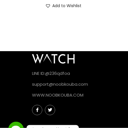
Add to Wishlist
LINE ID:@236qdfoa
support@noobkouba.com
WWW.NOOBKOUBA.COM