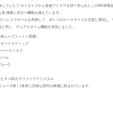
着していたプ ロトタイプから直接アイデアを得て作られたこの150本限
な冒 険家に役立つ機能を備えています。
Lステンレススチールを利用して、41ミリのケースサイズを完璧に再現し、5
品と同じ、デュアルタイム機能を実現しました。
自動巻ムーブメントト搭載!
z)振動 オートマティック
ーパールミナス
ィール
ブルー)
されたキス防止サファイアクリスタル
 (リューズ除く)各所に詳細な刻印が綺麗に刻まれています。