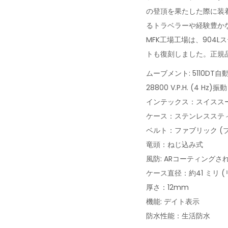
の登頂を果たした際に装
るトラベラーや経験豊か
MFK工場工場は、904
トも復刻しました。正規
ムーブメント: 5110DT
28800 V.P.H. (4 H
インテックス：スイスス
ケース：ステンレスステ
ベルト：ファブリック (
竜頭：ねじ込み式
風防: ARコーティング
ケース直径：約41 ミリ
厚さ：12mm
機能: デイト表示
防水性能：生活防水