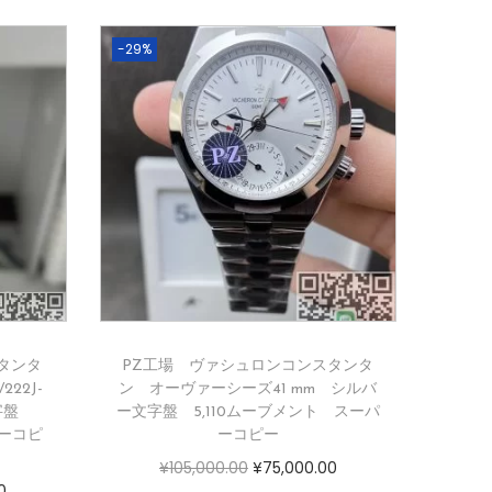
-29%
タンタ
PZ工場 ヴァシュロンコンスタンタ
22J-
ン オーヴァーシーズ41 mm シルバ
文字盤
ー文字盤 5,110ムーブメント スーパ
パーコピ
ーコピー
¥
105,000.00
¥
75,000.00
0