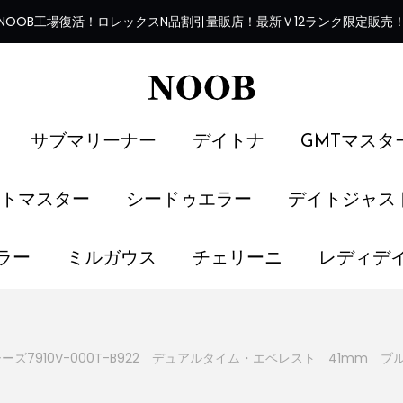
NOOB工場復活
！
ロレックスN品割引量販店！最新Ｖ12ランク限定販売
サブマリーナー
デイトナ
GMTマスタ
トマスター
シードゥエラー
デイトジャス
ラー
ミルガウス
チェリーニ
レディデ
7910V-000T-B922 デュアルタイム・エベレスト 41mm ブ