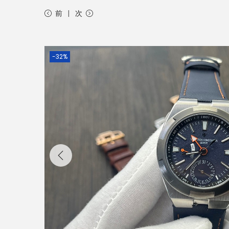
前
次
-32%