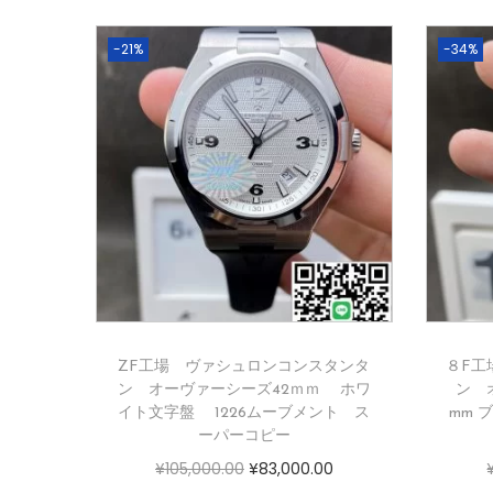
-21%
-34%
ZF工場 ヴァシュロンコンスタンタ
８F工
ン オーヴァーシーズ42ｍｍ ホワ
ン オ
イト文字盤 1226ムーブメント ス
mm 
ーパーコピー
¥
105,000.00
¥
83,000.00