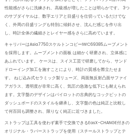
性能感がさらに洗練され、高級感が増したことは明らかです。 3つ
のサブダイヤルは、数字エリアと目盛りを仕切っているだけでな
く、外周の目盛リングも特別に傾斜させ、沈んだ感じを作り出
し、時計全体の繊細さとレイヤー感をさらに高めています。
キャリバーはAsia7750スケルトンコピーIWC69385ムーブメント
を採用します。ムーブメントの面板 は細かく研磨され、立体感に
あふれています。 ケースは、スイス工芸で研磨してから、サンド
ドローイング加工を施すことにより、時計の質感を際立たせま
す。 ねじ込み式セラミック製リューズ、両面無反射凸面サファイ
アガラス、透明度が非常に高く、気圧の急激な低下にも耐えられ
ます。文字盤のデザインはパイロットの古典的なコックピットの
ダッシュボードのスタイルを継承し、文字盤の色は純正と比較し
て何百回も調整され、限りなく純正に近づきました。
ストラップは工具を使わず素手で交換できるEasX-CHANGE付きの
オリジナル・ラバーストラップを使用（スチールストラップとテ