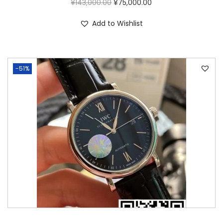
¥
143,000.00
¥
75,000.00
Add to Wishlist
-51%