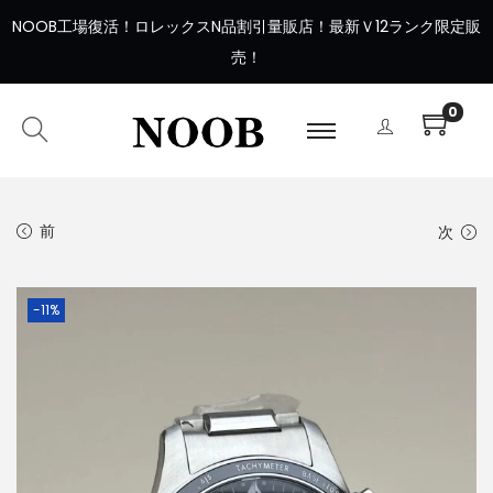
NOOB工場復活
！
ロレックスN品割引量販店！最新Ｖ12ランク限定販
売！
0
前
次
-11%