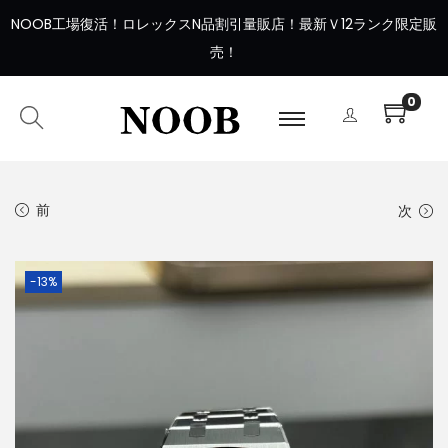
NOOB工場復活
！
ロレックスN品割引量販店！最新Ｖ12ランク限定販
売！
0
前
次
-13%