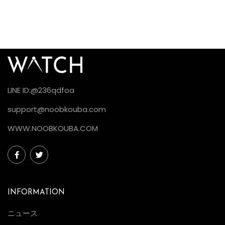
LINE ID:@236qdfoa
support@noobkouba.com
WWW.NOOBKOUBA.COM
INFORMATION
ニュース