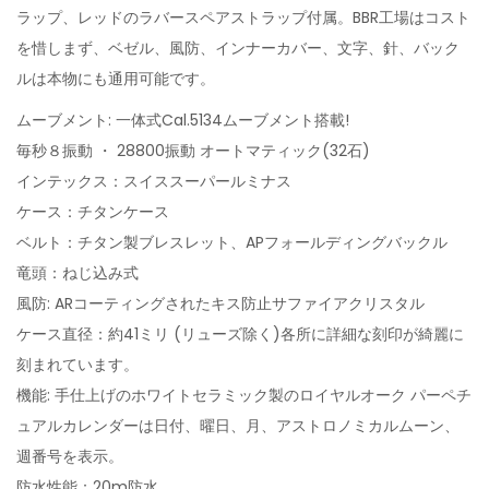
ラップ、レッドのラバースペアストラップ付属。BBR工場はコスト
を惜しまず、ベゼル、風防、インナーカバー、文字、針、バック
ルは本物にも通用可能です。
ムーブメント: 一体式Cal.5134ムーブメント搭載!
毎秒８振動 ・ 28800振動 オートマティック(32石)
インテックス：スイススーパールミナス
ケース：チタンケース
ベルト：チタン製ブレスレット、APフォールディングバックル
竜頭：ねじ込み式
風防: ARコーティングされたキス防止サファイアクリスタル
ケース直径：約41ミリ (リューズ除く)各所に詳細な刻印が綺麗に
刻まれています。
機能: 手仕上げのホワイトセラミック製のロイヤルオーク パーペチ
ュアルカレンダーは日付、曜日、月、アストロノミカルムーン、
週番号を表示。
防水性能：20m防水