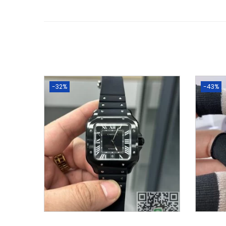
-32%
-43%