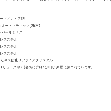
ムーブメント搭載!
動 オートマティック(25石)
ーパールミナス
ンレススチル
ンレススチル
ンレススチル
されたキス防止サファイアクリスタル
mm (リューズ除く)各所に詳細な刻印が綺麗に刻まれています。