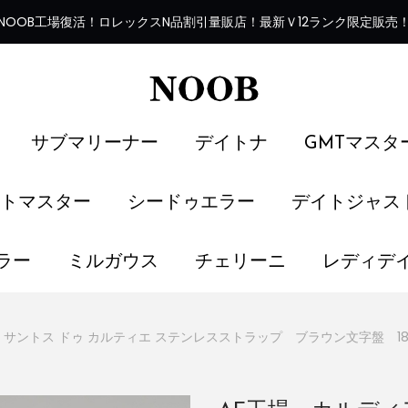
NOOB工場復活
！
ロレックスN品割引量販店！最新Ｖ12ランク限定販売
サブマリーナー
デイトナ
GMTマスタ
トマスター
シードゥエラー
デイトジャス
ラー
ミルガウス
チェリーニ
レディデ
 サントス ドゥ カルティエ ステンレスストラップ ブラウン文字盤 1