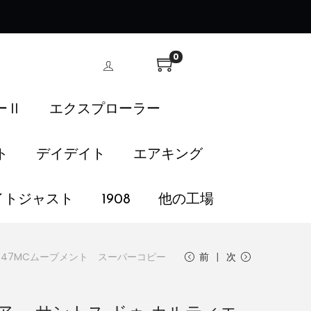
！
0
ーⅡ
エクスプローラー
ト
デイデイト
エアキング
イトジャスト
1908
他の工場
847MCムーブメント スーパーコピー
前
次