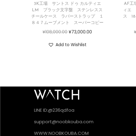
3K工場 サントス ドゥ カルティエ
AF工
LM ブラック文字盤 ステンレスス
ィエ 
チールケース ラバーストラップ １
ス 1
８４７ムーブメント スーパーコピー
¥
108,000.00
¥
73,000.00
Add to Wishlist
LINE ID:@236qdfoa
support@noobkouba.com
WWW.NOOBKOUBA.COM