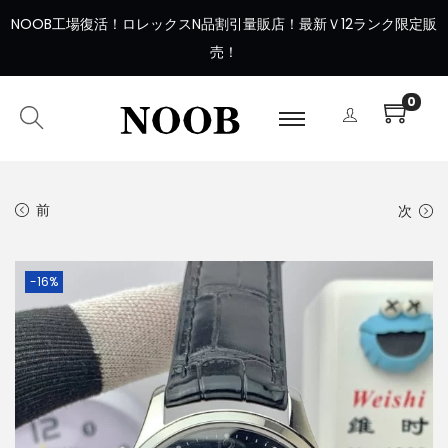
NOOB工場復活
！
ロレックスN品割引量販店！最新Ｖ12ランク限定販
売！
0
前
次
-16%