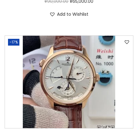
¥
90,000.00
¥
65,000.00
Add to Wishlist
-17%