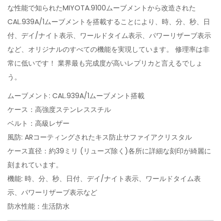
な性能で知られたMIYOTA.9100ムーブメントから改造された
CAL.939A/1ムーブメントを搭載することにより、時、分、秒、日
付、デイ/ナイト表示、ワールドタイム表示、パワーリザーブ表示
など、オリジナルのすべての機能を実現しています。 修理率は非
常に低いです！ 業界最も完成度が高いレプリカと言えるでしょ
う。
ムーブメント: CAL.939A/1ムーブメント搭載
ケース：高強度ステンレススチル
ベルト：高級レザー
風防: ARコーティングされたキス防止サファイアクリスタル
ケース直径：約39ミリ (リューズ除く)各所に詳細な刻印が綺麗に
刻まれています。
機能: 時、分、秒、日付、デイ/ナイト表示、ワールドタイム表
示、パワーリザーブ表示など
防水性能：生活防水