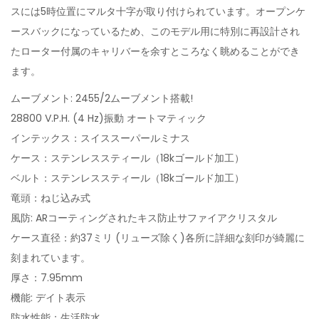
スには5時位置にマルタ十字が取り付けられています。オープンケ
ースバックになっているため、このモデル用に特別に再設計され
たローター付属のキャリバーを余すところなく眺めることができ
ます。
ムーブメント: 2455/2ムーブメント搭載!
28800 V.P.H. (4 Hz)振動 オートマティック
インテックス：スイススーパールミナス
ケース：ステンレススティール（18kゴールド加工）
ベルト：ステンレススティール（18kゴールド加工）
竜頭：ねじ込み式
風防: ARコーティングされたキス防止サファイアクリスタル
ケース直径：約37ミリ (リューズ除く)各所に詳細な刻印が綺麗に
刻まれています。
厚さ：7.95mm
機能: デイト表示
防水性能：生活防水