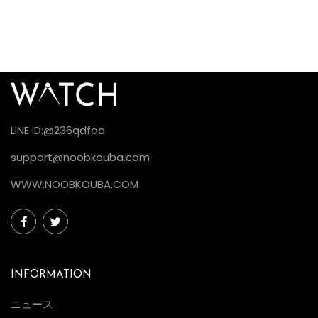
LINE ID:@236qdfoa
support@noobkouba.com
WWW.NOOBKOUBA.COM
INFORMATION
ニュース