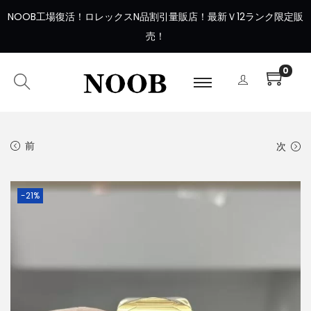
NOOB工場復活
！
ロレックスN品割引量販店！最新Ｖ12ランク限定販
売！
0
前
次
-21%