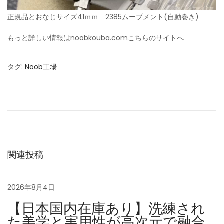
正規品とおなじサイズ41ｍｍ 2385ムーブメント(自動巻き)
もっと詳しい情報はnoobkouba.comこちらのサイトへ
タグ
:
Noob工場
N
o
o
b
工
場
関連投稿
ロ
2026年8月4日
レ
ッ
【日本国内在庫あり】洗練され
ク
た美学と実用性が高次元で融合