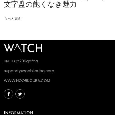
文字盘の飽くなき魅力
ス
ー
もっと読む
パ
ー
コ
ー
ピ
ー
LINE ID:@236qdfoa
N
o
support@noobkouba.com
o
WWW.NOOBKOUBA.COM
b
工
場
ロ
INFORMATION