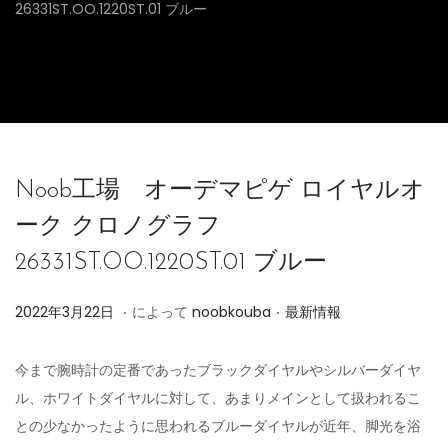
26331ST.OO.1220ST.01 ブルー
Noob工場 オーデマピゲ ロイヤルオ
ーク クロノグラフ
26331ST.OO.1220ST.01 ブルー
.
.
投
投
2
2022年3月22日
によって
noobkouba
最新情報
稿
稿
0
日
日
2
今まで腕時計の定番であったブラックダイヤルやシルバーダイヤ
4
ル、ホワイトダイヤルに対して、あまりメインとして扱われるこ
年
との少なかったように思われるブルーダイヤルが近年、脚光を浴