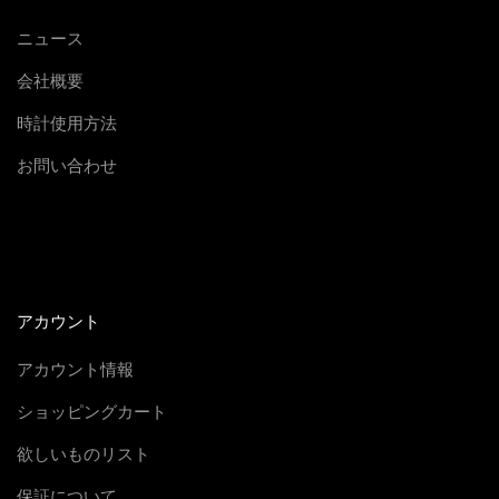
レ
ニュース
ッ
会社概要
ク
ス
時計使用方法
デ
お問い合わせ
イ
ト
ジ
ャ
ス
アカウント
ト
1
アカウント情報
7
ショッピングカート
9
欲しいものリスト
1
7
保証について