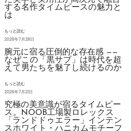
ス
する名作タイムピースの魅力と
は
・
ミ
ル
もっと読む
ガ
2026年7月28日
ウ
腕元に宿る圧倒的な存在感 ——
ス
なぜこの「黒サブ」は時代を超
1
えて男たちを魅了し続けるのか
1
6
もっと読む
4
2026年7月21日
0
究極の美意識が宿るタイムピー
0
ス。NOOB工場製ロレックス
G
「ランドドゥエラー」インテン
V
スホワイト・ハニカムモチーフ