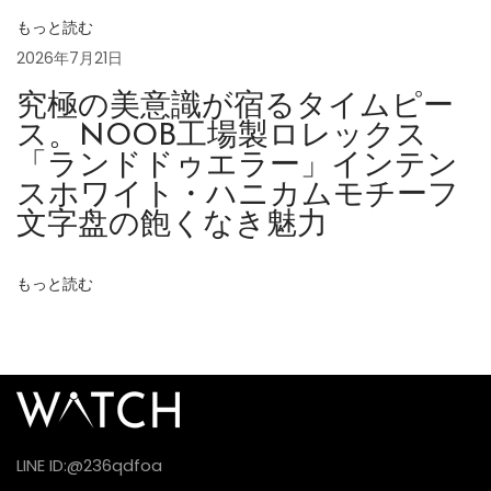
もっと読む
1
2026年7月21日
5
4
究極の美意識が宿るタイムピー
0
ス。NOOB工場製ロレックス
0
「ランドドゥエラー」インテン
スホワイト・ハニカムモチーフ
X
文字盘の飽くなき魅力
1
もっと読む
0
1
7
A
L
Y
LINE ID:@236qdfoa
X