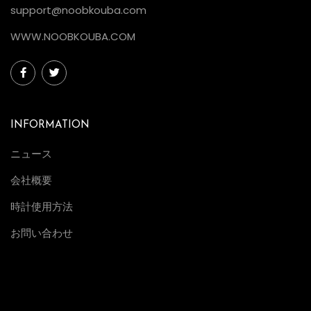
support@noobkouba.com
9
WWW.NOOBKOUBA.COM
S
M
コ
ラ
ボ
INFORMATION
レ
ニュース
ー
シ
会社概要
ョ
時計使用方法
ン
新
お問い合わせ
作
に
つ
い