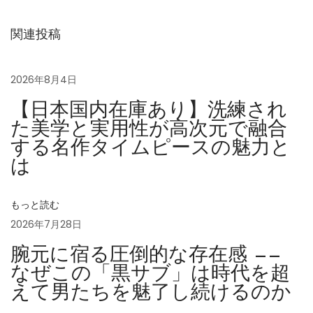
場
関連投稿
オ
ー
2026年8月4日
デ
【日本国内在庫あり】洗練され
マ
た美学と実用性が高次元で融合
ピ
する名作タイムピースの魅力と
ゲ
は
ロ
もっと読む
イ
2026年7月28日
ヤ
腕元に宿る圧倒的な存在感 ——
ル
なぜこの「黒サブ」は時代を超
オ
えて男たちを魅了し続けるのか
ー
ク