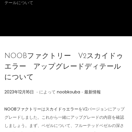
テールについて
NOOBファクトリー V2スカイドゥ
エラー アップグレードディテール
について
.
.
投
投
2
2023年12月16日
によって
noobkouba
最新情報
稿
稿
0
日
日
2
NOOBファクトリー
は
スカイドゥエラー
をV2バージョンにアップ
4
グレードしました。これから一緒にアップグレードの内容を確認
年
しましょう。まず、ベゼルについて、フルーテッドベゼルの深さ