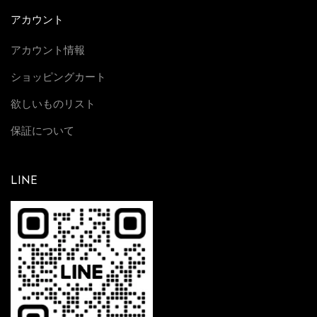
て
アカウント
ウ
アカウント情報
ブ
ショッピングカート
ロ
製
欲しいものリスト
品
保証について
に
魅
了
LINE
さ
れ
て
い
ま
す
皆