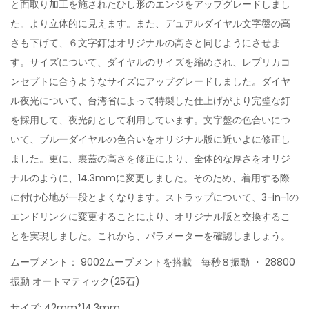
6
と面取り加工を施されたひし形のエンジをアップグレードしまし
月
た。より立体的に見えます。また、デュアルダイヤル文字盤の高
7
さも下げて、６文字釘はオリジナルの高さと同じようにさせま
日
す。サイズについて、ダイヤルのサイズを縮めされ、レプリカコ
ンセプトに合うようなサイズにアップグレードしました。ダイヤ
ル夜光について、台湾省によって特製した仕上げがより完璧な釘
を採用して、夜光釘として利用しています。文字盤の色合いにつ
いて、ブルーダイヤルの色合いをオリジナル版に近いよに修正し
ました。更に、裏蓋の高さを修正により、全体的な厚さをオリジ
ナルのように、14.3mmに変更しました。そのため、着用する際
に付け心地が一段とよくなります。ストラップについて、3-in-1の
エンドリンクに変更することにより、オリジナル版と交換するこ
とを実現しました。これから、パラメーターを確認しましょう。
ムーブメント： 9002ムーブメントを搭載 毎秒８振動 ・ 28800
振動 オートマティック(25石)
サイズ: 42mm*14.3mm