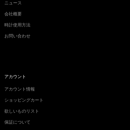
究
ニュース
極
会社概要
の
時計使用方法
解
像
お問い合わせ
度
】
A
P
S
アカウント
工
アカウント情報
場
製
ショッピングカート
ロ
欲しいものリスト
イ
保証について
ヤ