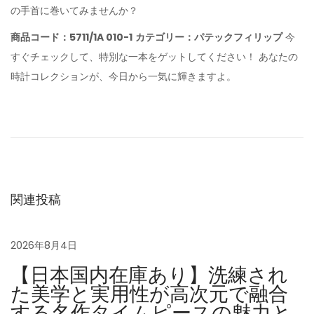
の手首に巻いてみませんか？
商品コード：5711/1A 010-1
カテゴリー：パテックフィリップ
今
すぐチェックして、特別な一本をゲットしてください！ あなたの
時計コレクションが、今日から一気に輝きますよ。
究
極
の
「
ラ
ン
関連投稿
ド
ド
2026年8月4日
ゥ
【日本国内在庫あり】洗練され
エ
た美学と実用性が高次元で融合
ラ