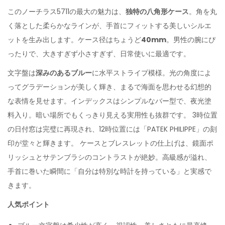
このノーチラス5711の最大の魅力は、
独特の八角形ケース
。角を丸
く落とした柔らかなラインが、手首にフィットする美しいシルエ
ットを生み出します。ケース径はちょうど
40mm
。男性の腕にぴ
ったりで、大きすぎず小さすぎず、日常使いに最適です。
文字盤は
深みのあるブルー
に水平ストライプ模様。光の角度によ
ってグラデーションが美しく輝き、まるで海面を思わせる幻想的
な表情を見せます。インデックスはシンプルなバー型で、夜光塗
料入り。暗い場所でもくっきり見える実用性も抜群です。 3時位置
の日付窓は完璧に再現され、12時位置には「PATEK PHILIPPE」の刻
印が堂々と輝きます。 ケースとブレスレットの仕上げは、鏡面ポ
リッシュとサテンブラシのコントラストが絶妙。高級感が溢れ、
手首に巻いた瞬間に「自分は特別な時計を持っている」と実感で
きます。
人気
ポイント