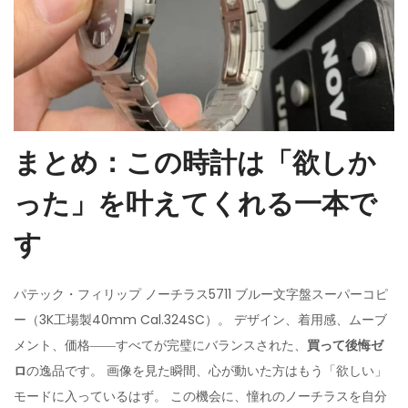
まとめ：この時計は「欲しか
った」を叶えてくれる一本で
す
パテック・フィリップ ノーチラス5711 ブルー文字盤スーパーコピ
ー（3K工場製40mm Cal.324SC）。 デザイン、着用感、ムーブ
メント、価格――すべてが完璧にバランスされた、
買って後悔ゼ
ロ
の逸品です。 画像を見た瞬間、心が動いた方はもう「欲しい」
モードに入っているはず。 この機会に、憧れのノーチラスを自分