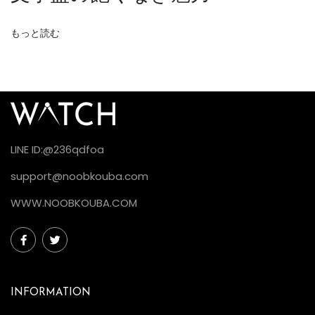
ス
・
もっと読む
カ
ス
タ
ム
の
新
LINE ID:@236qdfoa
境
support@noobkouba.com
地
を
WWW.NOOBKOUBA.COM
徹
底
解
剖
INFORMATION
【