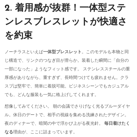
2. 着用感が抜群！一体型ステ
ンレスブレスレットが快適さ
を約束
ノーチラスといえば
一体型ブレスレット
。このモデルも本物と同
じ構造で、リンクのつなぎ目が滑らか。装着した瞬間に「自分の
一部になった」ようなフィット感です。 ステンレススチールの重
厚感がありながら、重すぎず、長時間つけても疲れません。クラ
スプは堅牢で、簡単に着脱可能。ビジネスシーンでもカジュアル
でも、どんな服装も一気に格上げしてくれます。
想像してみてください。 朝の会議でさりげなく光るブルーダイヤ
ル。休日のデートで、相手の視線を集める洗練されたデザイン。
夜のディナーで、暗闇の中で浮かび上がる夜光針。
毎日着けたく
なる
理由が、ここに詰まっています。