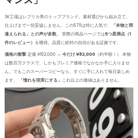
マンス」
3K工場はレプリカ界のトップブランド。素材選びから組み立て、
仕上げまで一切妥協しません。この5711は特に人気で、
「本物と間
違えられる」との声が多数
。 実際の商品ページでは
5つ星満点（1
件のレビュー）
を獲得。品質に絶対の自信がある証拠です。
価格の衝撃
定価 ¥152,000 →
今だけ ¥82,000
（約半額！） 本物
は数百万クラスで、しかもプレミア価格でなかなか手に入りませ
ん。でもこのスーパーコピーなら、すぐに手に入れて毎日楽しめ
ます。
「憧れを現実にする」
これ以上の価値はありません。