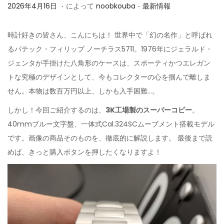
.
.
投
投
2
2026年4月16日
によって
noobkouba
最新情報
稿
稿
0
日
日
2
時計好きの皆さん、こんにちは！ 世界中で「幻の名作」と呼ばれ
6
るパテック・フィリップ ノーチラス5711。1976年にジェラルド・
年
ジェンタが手掛けた八角形のケースは、スポーティかつエレガン
4
トな究極のデザインとして、今もコレクターの心を掴んで離しま
月
せん。本物は数百万円以上、しかも入手困難…。
1
しかし！今回ご紹介するのは、
3K工場製のスーパーコピー
。
6
40mmブルー文字盤、一体式Cal.324SCムーブメント搭載モデル
日
です。画像の商品そのものを、徹底的に解説します。 最後まで読
めば、きっと購入ボタンを押したくなりますよ！