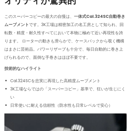
オリティが驚異的
このスーパーコピーの最大の自慢は、
一体式Cal.324SC自動巻き
ムーブメント
です。3K工場は精密加工の名工房として知られ、回
転数・精度・耐久性すべてにおいて本物に極めて近い再現性を誇
ります。 ローターの動きも滑らかで、ケースバックから覗く機構
はまさに芸術品。パワーリザーブも十分で、毎日自動的に巻き上
げられるので、面倒な手巻きはほぼ不要です。
技術的な
ハイライト
Cal.324SCを忠実に再現した高精度ムーブメント
3K工場ならではの「スーパーコピー」基準で、狂いが生じにく
い
日常使いに耐える信頼性（防水性も日常レベルで安心）