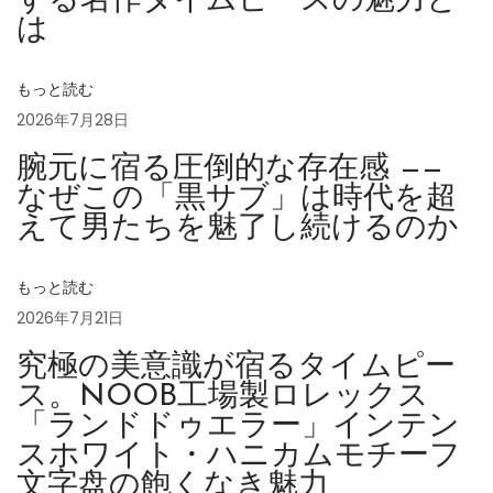
する名作タイムピースの魅力と
ー
は
」
：
もっと読む
N
2026年7月28日
O
O
腕元に宿る圧倒的な存在感 ——
B
なぜこの「黒サブ」は時代を超
工
えて男たちを魅了し続けるのか
場
が
もっと読む
放
2026年7月21日
つ
究極の美意識が宿るタイムピー
ロ
ス。NOOB工場製ロレックス
レ
「ランドドゥエラー」インテン
ッ
スホワイト・ハニカムモチーフ
ク
文字盘の飽くなき魅力