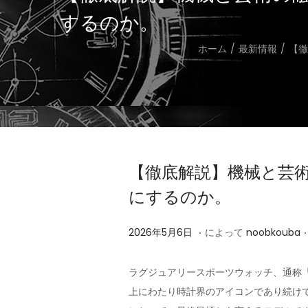
するのか。
ホーム
/
最新情報
/
【徹
【徹底解説】機械と芸術
にするのか。
.
.
投
2
2026年5月6日
によって
noobkouba
稿
0
日
2
ラグジュアリースポーツウォッチ、通称「ラ
6
上にわたり時計界のアイコンであり続けて