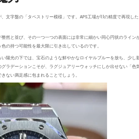
、文字盤の「タペストリー模様」です。APS工場が1:1の精度で再現し
が整然と並び、その一つ一つの表面には非常に細かい同心円状のライン
う色の持つ可能性を最大限に引き出しているのです。
るい陽光の下では、宝石のような鮮やかなロイヤルブルーを放ち、少し
のグラデーションこそが、ラグジュアリーウォッチにしか出せない「色
できない満足感に包まれることでしょう。