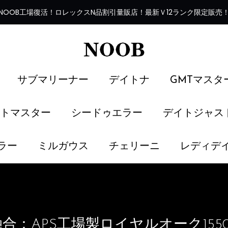
NOOB工場復活
！
ロレックスN品割引量販店！最新Ｖ12ランク限定販売
サブマリーナー
デイトナ
GMTマスタ
トマスター
シードゥエラー
デイトジャス
ラー
ミルガウス
チェリーニ
レディデ
合：APS工場製ロイヤルオーク155