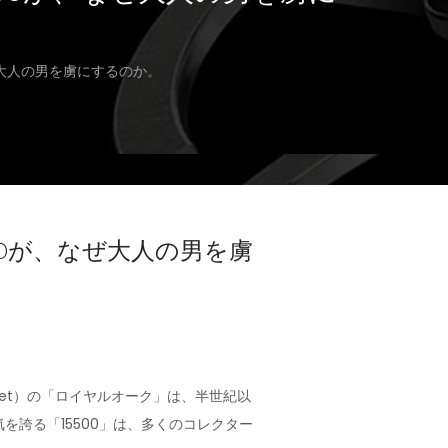
ぜ大人の男を虜にするのか。
00が、なぜ大人の男を虜
uet）の「ロイヤルオーク」は、半世紀以
誇る「15500」は、多くのコレクター