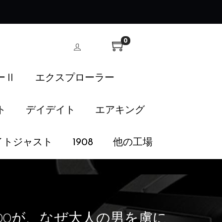
！
0
ーⅡ
エクスプローラー
ト
デイデイト
エアキング
イトジャスト
1908
他の工場
00が、なぜ大人の男を虜に