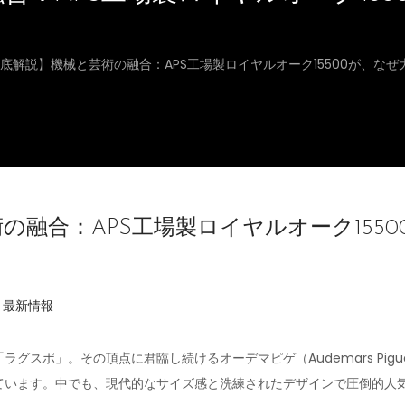
底解説】機械と芸術の融合：APS工場製ロイヤルオーク15500が、な
の融合：APS工場製ロイヤルオーク155
投
最新情報
稿
日
グスポ」。その頂点に君臨し続けるオーデマピゲ（Audemars Pig
います。中でも、現代的なサイズ感と洗練されたデザインで圧倒的人気を